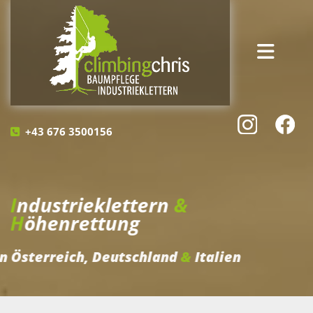
+43 676 3500156

I
ndustrieklettern
&
H
öhenrettung
in Österreich, Deutschland
&
Italien