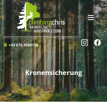
+43 676 3500156

Kronensicherung