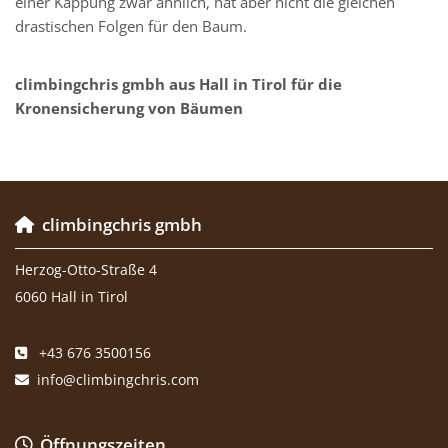
einer Kappung zwar ähnlich, hat aber nicht die gleichen
drastischen Folgen für den Baum.
climbingchris gmbh aus Hall in Tirol für die
Kronensicherung von Bäumen
climbingchris gmbh

Herzog-Otto-Straße 4
6060 Hall in Tirol
+43 676 3500156

info@climbingchris.com

Öffnungszeiten
